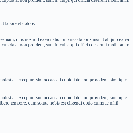
 cupidatat non proident, sunt in culpa qui officia deserunt mollit anim
ut labore et dolore.
eniam, quis nostrud exercitation ullamco laboris nisi ut aliquip ex ea
 cupidatat non proident, sunt in culpa qui officia deserunt mollit anim
olestias excepturi sint occaecati cupiditate non provident, similique
olestias excepturi sint occaecati cupiditate non provident, similique
 libero tempore, cum soluta nobis est eligendi optio cumque nihil