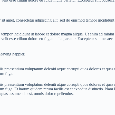
elit esse cillum dolore eu fugiat nulla pariatur. Excepteur sint occaecat
it amet, consectetur adipiscing elit, sed do eiusmod tempor incididunt 
 tempor incididunt ut labore et dolore magna aliqua. Ut enim ad minim v
elit esse cillum dolore eu fugiat nulla pariatur. Excepteur sint occaecat
eaving happier.
is praesentium voluptatum deleniti atque corrupti quos dolores et quas m
rum fuga.
is praesentium voluptatum deleniti atque corrupti quos dolores et quas m
orum fuga. Et harum quidem rerum facilis est et expedita distinctio. Nam
ptas assumenda est, omnis dolor repellendus.