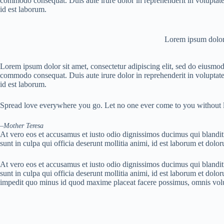
commodo consequat. Duis aute irure dolor in reprehenderit in voluptate v
id est laborum.
Lorem ipsum dolor s
Lorem ipsum dolor sit amet, consectetur adipiscing elit, sed do eiusmod
commodo consequat. Duis aute irure dolor in reprehenderit in voluptate v
id est laborum.
Spread love everywhere you go. Let no one ever come to you without l
–
Mother Teresa
At vero eos et accusamus et iusto odio dignissimos ducimus qui blanditi
sunt in culpa qui officia deserunt mollitia animi, id est laborum et dolo
At vero eos et accusamus et iusto odio dignissimos ducimus qui blanditi
sunt in culpa qui officia deserunt mollitia animi, id est laborum et dol
impedit quo minus id quod maxime placeat facere possimus, omnis volu