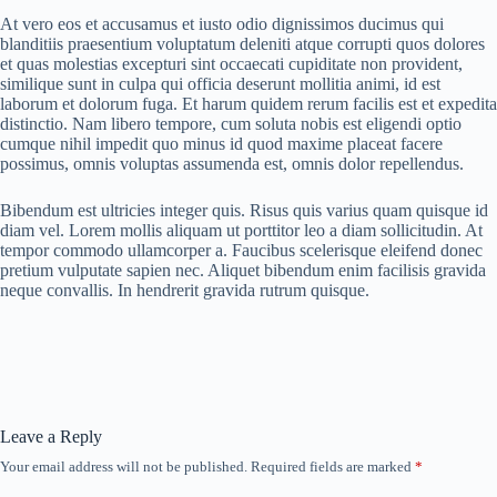
At vero eos et accusamus et iusto odio dignissimos ducimus qui
blanditiis praesentium voluptatum deleniti atque corrupti quos dolores
et quas molestias excepturi sint occaecati cupiditate non provident,
similique sunt in culpa qui officia deserunt mollitia animi, id est
laborum et dolorum fuga. Et harum quidem rerum facilis est et expedita
distinctio. Nam libero tempore, cum soluta nobis est eligendi optio
cumque nihil impedit quo minus id quod maxime placeat facere
possimus, omnis voluptas assumenda est, omnis dolor repellendus.
Bibendum est ultricies integer quis. Risus quis varius quam quisque id
diam vel. Lorem mollis aliquam ut porttitor leo a diam sollicitudin. At
tempor commodo ullamcorper a. Faucibus scelerisque eleifend donec
pretium vulputate sapien nec. Aliquet bibendum enim facilisis gravida
neque convallis. In hendrerit gravida rutrum quisque.
Leave a Reply
Your email address will not be published.
Required fields are marked
*